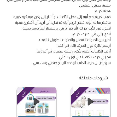
منصة حصتي التعليمي
هدية كريم
ذهب كريم مع أبيه إلى محل الألعاب، وأشار إلى ركن فيه كرة كبيرة،
فاشتراها له أبوه. شكر كريم أباه ثم قال: أبي أريد أن أشتري هدية
لأختي، فرد الأب: جزاك الله خيرا يا بني، وسنختار لها دمية جميلة.
أبدي رأيي في تصرف كريم.
أميز بين الصوت القصير والصوت الطويل ( المد )
أرسم دائرة حول الحرف (ك)، ثم أكتبه
أرتب الكلمات الآتية؛ لأكون جملة مفيدة، ثم أقرؤها
انجازتي حرف الكاف لغتي اول ابتدائي
شرح درس حرف الكاف الوحدة الرابع صحتي وسلامتي
شروحات متعلقة
شرح
شرح