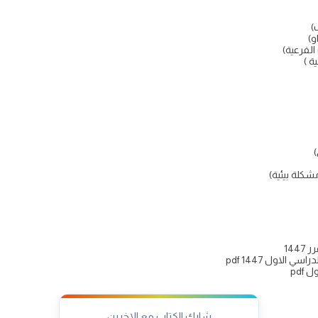
)
و)
الفرعية)
ة )
)
لة بيئية)
144
الاول 1447 pdf
pdf
شارك الكتاب مع الاخرين