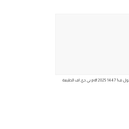
كتاب لغتي خامس ابتدائي الترم الاول pdf للعام الجديد ١٤٤٧ تحميل كتاب منهج لغتي للصف الخامس الابتدائي الفصل الدراسي الاول ف1 1447 2025 pdf بي دي اف الطبعة