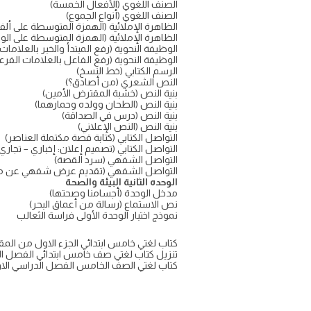
الصنف اللغوي (الأفعال الخمسة)
الصنف اللغوي (أنواع الجموع)
الظاهرة الإملائية (الهمزة المتوسطة على ألف
الظاهرة الإملائية (الهمزة المتوسطة على الوا
الوظيفة النحوية (رفع المبتدأ والخبر بالعلامات 
الوظيفة النحوية (رفع الفاعل بالعلامات الفرعي
الرسم الكتابي (خط النسخ)
النص الشعري (من أصادق؟)
بنية النص (خشبة المقترض الأمين)
بنية النص (الطحان وولده وحمارهما)
بنية النص (درس في الصداقة)
بنية النص (النص الإعلاني)
التواصل الكتابي (كتابة قصة مكتملة العناصر)
التواصل الكتابي (تصميم إعلان: إخباري – تجاري
التواصل الشفهي (سرد القصة)
التواصل الشفهي (تقديم عرض شفهي عن مشك
الوحده الثانية البيئة والصحة
مدخل الوحدة (أجسامنا وصحتها)
نص الاستماع (رسالة من أعماق البحر)
نموذج اختبار الوحدة الأولى فراسة الثعالب
كتاب لغتي خامس ابتدائي الجزء الاول من المقرر 7
تنزيل كتاب لغتي صف خامس ابتدائي الفصل الدراسي 
كتاب لغتي الصف الخامس الفصل الدراسي الاول 