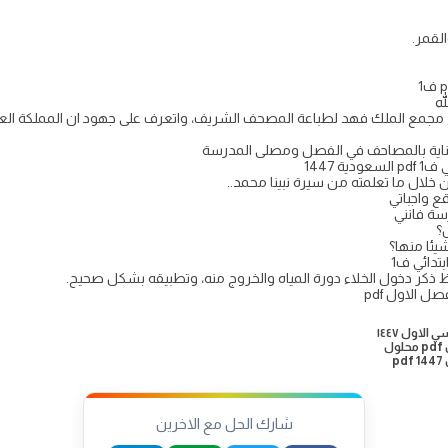
لقمر.
له
مجمع الملك فهد لطباعة المصحف الشريف، واتعرف على جهود ان المملكة العرب
ناية بالمصاحف في الفصل ومصلى المدرسة
 1447
لال ما تعلمته من سيرة نبينا محمد..
سة فانني
؟
يئا منها؟
تدائي ف1
كر دخول الخلاء دورة المياه والخروج منه، وتطبيقه بشكل صحيح.
ل الاول pdf
لاول ١٤٤٧
ل
p
شارك الحل مع الاخرين