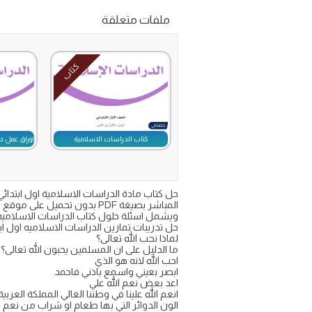
ملفات متعلقة
كتاب
كتاب الدراسات الاسلامية
اوراق عمل در
المباشر بصيغة PDF بدون تحميل على موقع حصتي
ويشمل اسئلة حلول كتاب الدراسات الاسلاميه ف1 في ال
حل تدريبات تمارين الدراسات الاسلاميه اول ابتدائي ف١ 
لماذا نحب الله تعالى؟
ما الدليل على ان المسلمين يحبون الله تعالى؟
احب الله لانه هو الذي
ابصر بعيني واسمع باذني فاحمد
اعد بعض نعم الله علي
انعم الله علينا في وطننا الغالي المملكة الع
الون الدوائر التي بها طعام او شراب من نعم ال