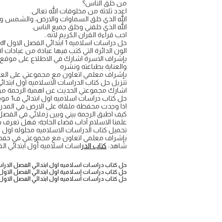
من خلق الناس؟
اعدد ثلاثة من مخلوقات الله تعالى.
الله الذي خلق السماوات والارض، والشمس وا
الله الذي خلقني وخلق جميع الناس.
احب قراءة القران الكريم لانه..
حل دراسات اسلاميه 1 ابتدائي الفصل الاول pdf ف1
الون الدائرة التي كتب فيها عبادة من عبادات ال
بإشراف الاسرة اشارك في الاطلاع على موقع 
والعناية بطباعته ونشره
بإشراف معلمي اتعاون مع مجموعتي على الع
تنزيل حل كتاب الدراسات الاسلاميه اول ابتدائي ف1 pdf السعودية
اشارك مجموعتي الحديث عن اهمية الرحمة من خ
حل كتاب دراسات اسلاميه اول ابتدائي ف1 موقع واجباتي
اذا وجدت محفظة ملقاة على الارض في المدر
كيف اطبق الرحمة بيني وبين زملائي في الفصل
علمنا الاسلام آداب قضاء الحاجة؛ فهل تعرف ش
تحميل كتاب الدراسات الاسلاميه محلوله اول اب
بإشراف معلمي اتعاون مع مجموعتي في حفظ ذ
شاهد:
كتاب الدر
اسات اسلاميه أول ابتدائي الفص
حل كتاب دراسات اسلاميه اول ابتدائي الفصل الدراسي ا
حل كتاب دراسات إسلامية اول ابتدائي الفصل الاول pdf محلو
حل كتاب دراسات اسلاميه اول ابتدائي الفصل الاول 1447 df