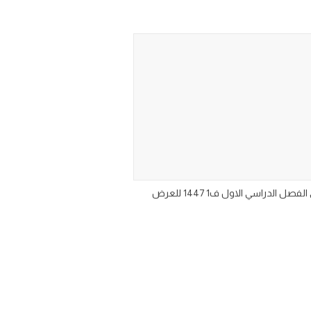
حل كتاب مادة الدراسات الاسلامية اول ابتدائي الجزء الأول من المقرر ١٤٤٧ حلول منهج دراسات اسلامية للصف الاول الابتدائي الفصل الدراسي الاول ف1 1447 للعرض