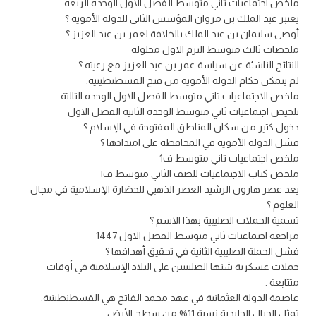
ملخص اجتماعيات ثاني متوسط الفصل الاول الوحده الربعه
يعتبر عبد الملك بن مروان المؤسس الثاني للدولة الأموية ؟
أوصى سليمان بن عبد الملك بالخلافة لعمر بن عبد العزيز ؟
ملخصات ثالث متوسط الترم الاول محلوله
النتائج الناشئة عن سياسة عمر بن عبد العزيز مع رعيته ؟
لم يتمكن حكام الدولة الأموية من فتح القسطنطينية.
ملخص الاجتماعيات ثاني متوسط الفصل الاول الوحده الثالثة
تلخيص اجتماعيات ثاني متوسط الوحده الثانية الفصل الاول
دخول كثير من سكان المناطق المفتوحة في الإسلام ؟
فشل الدولة الأموية في المحافظة على امتدادها ؟
ملخص اجتماعيات ثاني متوسط ف1
ملخص كتاب الاجتماعيات للصف الثاني متوسط ف١
يعد عصر هارون الرشيد العصر الذهبي للحضارة الإسلامية في مجال
العلوم ؟
تسمية الحملات الصليبية بهذا الاسم ؟
مراجعة اجتماعيات ثاني متوسط الفصل الاول 1447
فشل الحملة الصليبية الثانية في تحقيق أهدافها ؟
حملات عسكرية شنها الصليبيين على البلاد الإسلامية في أوقات
متتابعة .
عاصمة الدولة العثمانية في عهد محمد الفاتح هي القسطنطينية.
تمثل الجبال الجليدية نسبة 11% من سطح الأرض.