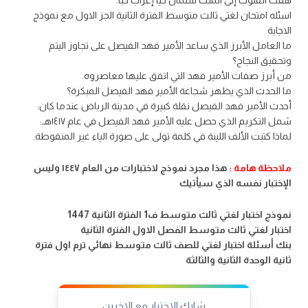
هفت القلوب إلى الملك سلمان حيا إعراب حبًا.
اسئله امتحان لغتي ثالث متوسط الفترة الثانية الجز الاول مع نموذج
الاجابة
ما العامل الأبرز الذي ساعد الأمير فهد الفيصل على تجاوز اليتم
وتحقيق النجاح؟
من أبرز صفات الأمير فهد التي اتفق عليها معاصروه.
ما الحدث الذي يظهر شجاعة الأمير فهد الفيصل المبكرة؟
أحدث الأمير فهد الفيصل نقلة كبيرة في مدينة الرياض عندما كان:
شمل التكريم الذي حصل عليه الأمير فهد الفيصل في عام ١٤١٧هـ:
لماذا كتبت الألف اللينة في كلمة تولى على صورة الياء غير المنقوطة.
ملاحظة هامة :
هذا مجرد نموذج لاختبارات من العام ١٤٤٧ وليس
الإختبار نفسه الذي سيأتيك
نموذج اختبار لغتي ثالث متوسط ف1 الفترة الثانية 1447
اختبار لغتي ثالث متوسط الفصل الاول الفترة الثانية
بنك أسئلة اختبار لغتي للصف ثالث متوسط نهائي ترم اول فترة
ثانية الوحدة الثانية والثالثة
شارك الاختبار مع الاخرين