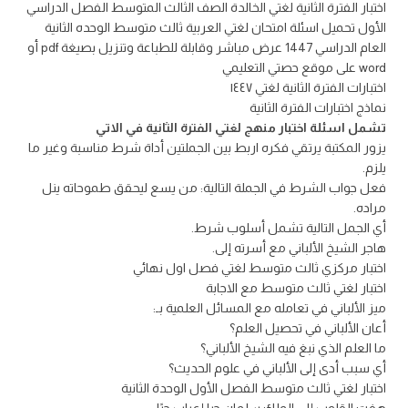
اختبار الفترة الثانية لغتي الخالدة الصف الثالث المتوسط الفصل الدراسي
الأول تحميل اسئلة امتحان لغتي العربية ثالث متوسط الوحده الثانية
العام الدراسي 1447 عرض مباشر وقابلة للطباعة وتنزيل بصيغة pdf أو
word على موقع حصتي التعليمي
اختبارات الفترة الثانية لغتي ١٤٤٧
نماذج اختبارات الفترة الثانية
تشمل اسئلة اختبار منهج لغتي الفترة الثانية في الاتي
يزور المكتبة يرتقي فكره اربط بين الجملتين أداة شرط مناسبة وغير ما
يلزم.
فعل جواب الشرط في الجملة التالية: من يسع ليحقق طموحاته ينل
مراده.
أي الجمل التالية تشمل أسلوب شرط.
هاجر الشيخ الألباني مع أسرته إلى.
اختبار مركزي ثالث متوسط لغتي فصل اول نهائي
اختبار لغتي ثالث متوسط مع الاجابة
ميز الألباني في تعامله مع المسائل العلمية بـ:
أعان الألباني في تحصيل العلم؟
ما العلم الذي نبغ فيه الشيخ الألباني؟
أي سبب أدى إلى الألباني في علوم الحديث؟
اختبار لغتي ثالث متوسط الفصل الأول الوحدة الثانية