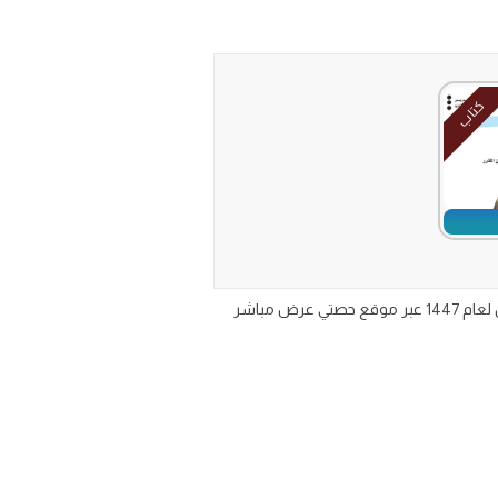
كتاب
ملخص علوم ثالث متوسط الفصل الدراسي الاول pdf تحميل تلخيص مراجعة مادة العلوم للصف الثالث المتوسط ف1 مع الحل لعام 1447 عبر موقع حصتي عرض مباشر