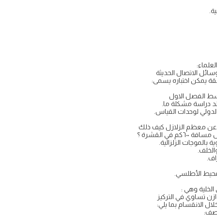
ة.
لعلماء:
وسائل الاتصال الحديثة
ة يمكن اختباره يسمى:
سط الفصل الاول
ند دراسة مشكلة ما.
الدولي لوحدات القياس.
جة عن معظم الزلازل كيف ذلك
 بالموجات الزلزالية.
الخلف.
اف.
لمحيط الأطلسي.
الخلية وهي :
ازن تساوي في التركيز
لال الانقسام بما يلي:
نصف: