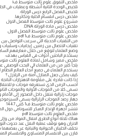
ملخص التفوق علوم ثالث متوسط ف١
تلخيص الوحدة الثانية أنشطة وعمليات في الخلي
تلخيص الفصل الرابع درس الوراثة.
ملخص درس انقسام الخلية وتكاثرها.
مشروع علوم ثالث متوسط الفصل الاول
ملخص درس مادة الوراثة DNA.
ملخص علوم ثالث متوسط الفصل الاول
ملخص علوم ثالث متوسط ف1 pdf
من التقنيات الحديثة التي سرعت التواصل بين ا
تقنيات الاتصال بين زمنين, إيجابيات وسلبيات 
وضع العلماء لتوقع من خلال معارفهم السابق
يستخدم الباحثين أدوات في القياس بهدف:
ملخص مميز وشامل لمادة العلوم ثالث متو
يلجأ كثير من من العلماء الى البحث الوصفي ع
يستخدم العلماء في جميع أنحاء العالم النظام 
كيف يمكن جعل المنازل آمنة من الزلازل ؟
إذا كانت قادرة على مقاومة الاهتزازات النات
احسب الزمن الذي تستغرقه موجات p للانتقال مسافة ٦٠٠كم في القشرة ؟
تسمى كلا من الموجات الأولية والموجات الثانوية
موجات زلزالية تنتقل داخل الصخور إلى الأمام و
جهاز رصد الموجات الزلزالية يسمى السيزموجر
ملخص علوم ثالث متوسط ف1 كتبي 1447
تنتشر أجهزة الإنذار المبكر للتسونامي حول ا
ملخص العلوم ثالث متوسط pdf
هناك ثلاثة أنواع الطرق انتقال المواد من وإلى 
الاتزان وهو توقف عملية النقل عند حدوث التو
تختلف الخليتان الحيوانية والنباتية عن بعضهما خ
قارن بين الانقسام المتساوي والانقسام الم