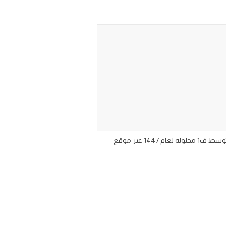
اوراق عمل منهج المهارات الرقمية للصف الثاني متوسط الفصل الدراسي الاول تحميل ورق عمل مادة مهارات رقمية ثاني متوسط ف1 محلوله لعام 1447 عبر موقع