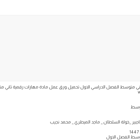
توسط
اجبير _خولة السلطان _ ماجد الميطري _ محمد نجيب
توسط الفصل الاول