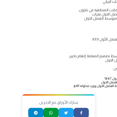
البياني
ات المنطقية في بايثون
فصل الاول فترات
ي متوسط الفصل الاول
 الأول ١٤٤٧
سط تصميم المعلمة إلهام باجبير
 الاول
ون
1447
فصل الاول وورد محلوله pdf
شارك الأوراق مع الاخرين