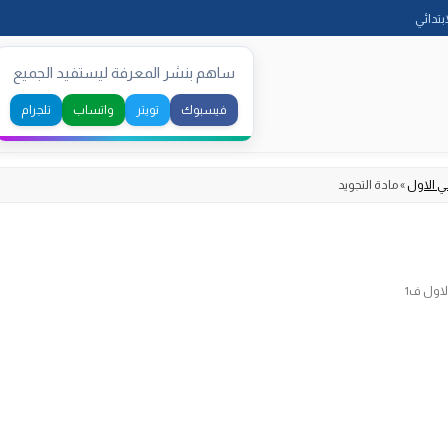
Skip
ابتدائي
to
content
ساهم بنشر المعرفة ليستفيد الجميع
فيسبوك
تويتر
واتساب
تلجرام
ي الاول
»
مادة التجويد
لاول ف1