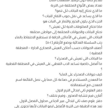
تقديم كتابة حول ترشيد استهلاك الماء
تعداد بعض الأنواع المختلفة من التربة
ما الذي تحتاج إليه النباتات لكي تنمو؟
ما الذي يساعد في نقل حبوب اللقاح للنبات ؟
الجزء الذي يكون البذور والثمار في النبات هو
ماذا تحتاج المخلوقات الحية لكي تعيش ؟
تحتاج النباتات والحيوانات المختلفة إلى مواطن مختلفة
النباتات التي تعيش في الأماكن الجافة لا تستطيع الاحتفاظ بالماء
رتب السلسلة الغذائية بوضع الأرقام [ ١-٥]
أصنف الحيوانات حسب أماكن العيش الصحاري الحارة – المنطقة
القطبية )
ما النباتات التى تعيش فى الصحراء ؟
ما أفضل خاصية تساعد الدب القطبي على العيش في المنطقة القطبية
؟
كيف حيوانات الصحراء على الماء؟
ما المعدن المستخدم في صناعة كل مما يلي، نصل القائمة اسم
المعدن مع استعمالاته
دفتر العلوم ثاني ابتدائي الترم الاول
أقارن فيم تتشابه الصخور ، وفيم تختلف ؟
دفتر علوم صف ثاني ابتدائي عبير الجناعي محلول الفصل الاول
تعد هذه الطبقة من التربة الأفضل لنمو النباتات لأنها تحتوي على