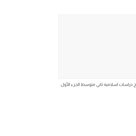
 الأول 1447-2025 pdf الطبعة الجديدة من مقرر منهج دراسات اسلاميه ثاني متوسط الجزء الأول