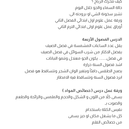
كيف تتحرك الرياح ؟
حالة السماء والجو خلال اليوم.
تشير سخونة الشي او برودته الى:
ورقة عمل علوم اول ابتدائي الفصل الثاني
أوراق عمل علوم اولى ابتدائي الترم الثاني
الدرس الفصول الأربعة
يقل عدد الساعات المشمسة في فصل الصيف
يفضل الاكثار من شرب السوائل في فصل الصيف
في فصل……….. يكون الجو معتدل وتنمو النباتات
اشد فصول السنة حرارة
يصبح الطقس دافئاً ويتغير الوان الشجر وتتساقط هو فصل
ابرد فصول السنة وتتساقط فيه الامطار
ورقة عمل درس ( خصائص المواد )
يسمى كلاً من اللون و الشكل والحجم والملمس والرائحة والطعم
والصوت بـ
نقيس الكتلة باستخدام
كل ما يشغل مكان او حيز يسمى
من خصائص القلم