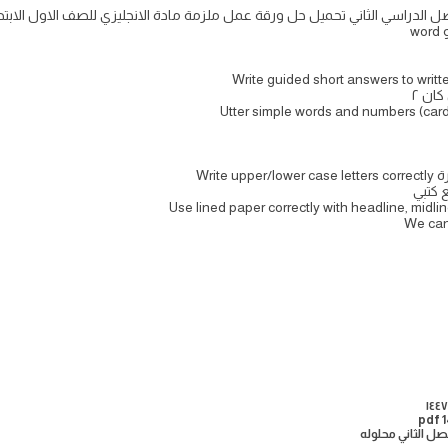
ان ٢
Writ
صل الثاني محلوله