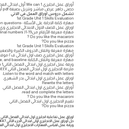
حصتي جاهز عرض مباشر وتنزيل بصيغة pdf أو word
تشمل دروس اوراق العمل في الاتي
1st Grade Uhit 1 Skills Evaluation
مهارة كتابة الاجابة على الأسئلة -Write guided short answers to written questions
اوراق عمل للصف الاول الابتدائي الانجليزي وي ك
مهارة معرفة الأرقام منUtter simple words and numbers (cardinal numbers )1-19
Do you like the macaroni ?
Do you like pizza?
1st Grade Unit 1 Skills Evaluation
مهارة معرفة واتقان الحروف الكبيرة والصغيرة e upper/lower case letters correctly
أوراق عمل انجليزي صف اول ابتدائي ف٢ موقع كتبي
مهارة معرفة واتقان الكتابة Use lined paper correctly with headline, midline, and baseline
ورقة عمل انجليزي اول ابتدائي الفصل الثانيWe can 1
ملزمة الانجليزي اول ابتدائي الفصل الثاني ١٤٤٧
Listen to the word and match with letters:
اوراق عمل انجليزي اول ابتدائي بدر الشهري
Rewrite the letters
أوراق عمل انجليزي اول ابتدائي الفصل الثاني
read and complete the letters:
Do you like the macaroni ?
تقييم الانجليزي اول ابتدائي الفصل الثاني
Do you like pizza?
اوراق عمل تفاعلية انجليزي اول ابتدائي الفصل الثاني ١٤٤٧
حل أوراق عمل الانجليزي اولى ابتدائي الجزء الثاني 1447 pdf
ورقة عمل لقياس المهارات الانجليزي اول ابتدائي الف