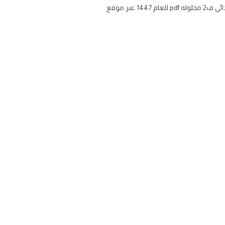
أوراق عمل انجليزي We can 1 أول ابتدائي الفصل الدراسي الثاني تحميل حل ورقة عمل ملزمة مادة الانجليزي للصف الاول الابتدائي ف2 محلوله pdf للعام 1447 عبر موقع