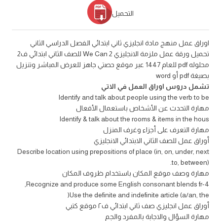
التحميل
اوراق عمل منهج مادة انجليزي ثاني ابتدائي الفصل الدراسي الثاني
تحميل ورقة عمل ملزمة الانجليزي We Can 2 للصف الثاني ابتدائي ف2
محلوله pdf للعام 1447 عبر موقع حصتي جاهز للعرض المباشر وتنزيل
بصيغة pdf أو word
تشمل دروس اوراق العمل في الاتي
Identify and talk about people using the verb to be
مهارة التحدث عن الأشخاص باستعمال الأفعال
Identify & talk about the rooms & items in the hous
مهارة التعرف على أجزاء وغرف المنزل
أوراق عمل للصف الثاني الابتدائي الانجليزي
Describe location using prepositions of place (in, on, under, next
to, between).
مهارة وصف موقع المكان باستخدام ظروف المكان
4-Recognize and produce some English consonant blends fr,
Use the definite and indefinite article (a/an, the(
أوراق عمل انجليزي صف ثاني ابتدائي ف٢ موقع كتبي
مهارة السؤال والاجابة بالمفرد والجم