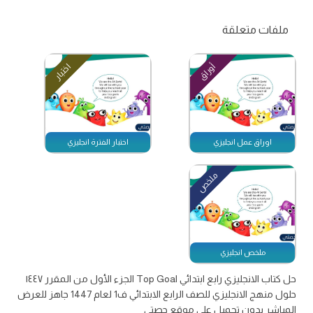
ملفات متعلقة
أوراق
اختبار
اوراق عمل انجليزي
اختبار الفترة انجليزي
ملخص
ملخص انجليزي
حل كتاب الانجليزي رابع ابتدائي Top Goal الجزء الأول من المقرر ١٤٤٧
حلول منهج الانجليزي للصف الرابع الابتدائي ف1 لعام 1447 جاهز للعرض
المباشر بدون تحميل على موقع حصتي