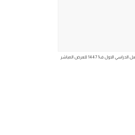
حل كتاب مادة التربية الفنية سادس ابتدائي الجزء الأول من المقرر ١٤٤٧ حلول منهج التربية الفنية للصف السادس الابتدائي الفصل الدراسي الاول ف1 1447 للعرض المباشر