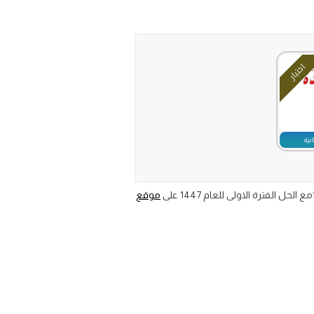
اختبار
نية
موقع