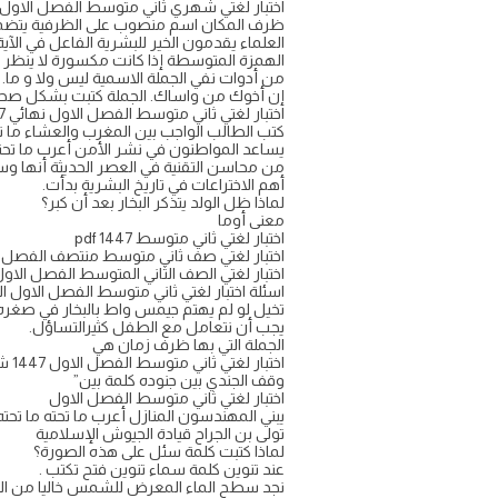
اختبار لغتي شهري ثاني متوسط الفصل الاول
ظرف المكان اسم منصوب على الظرفية يتض
العلماء يقدمون الخير للبشرية الفاعل في الآ
الهمزة المتوسطة إذا كانت مكسورة لا ينظر ل
من أدوات نفي الجملة الاسمية ليس ولا و ما.
إن أخوك من واساك. الجملة كتبت بشكل صحي
اختبار لغتي ثاني متوسط الفصل الاول نهائي 1447
كتب الطالب الواجب بين المغرب والعشاء ما
يساعد المواطنون في نشر الأمن أعرب ما تح
من محاسن التقنية في العصر الحديثة أنها وسي
أهم الاختراعات في تاريخ البشرية بدأت.
لماذا ظل الولد يتذكر البخار بعد أن كبر؟
معنى أوما
اختبار لغتي ثاني متوسط 1447 pdf
اختبار لغتي صف ثاني متوسط منتصف الفصل الا
اختبار لغتي الصف الثاني المتوسط الفصل الاو
اسئلة اختبار لغتي ثاني متوسط الفصل الاول الف
تخيل لو لم يهتم جيمس واط بالبخار في صغره، 
يجب أن نتعامل مع الطفل كثيرالتساؤل.
الجملة التي بها ظرف زمان هي
اختبار لغتي ثاني متوسط الفصل الاول 1447 شهري
وقف الجندي بين جنوده كلمة بين”
اختبار لغتي ثاني متوسط الفصل الاول
يبني المهندسون المنازل أعرب ما تحته ما تحت
تولى بن الجراح قيادة الجيوش الإسلامية
لماذا كتبت كلمة سئل على هذه الصورة؟
عند تنوين كلمة سماء تنوين فتح تكتب .
نجد سطح الماء المعرض للشمس خاليا من الجر