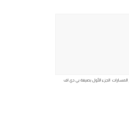
ل مقرر منهج رياضيات ثاني ثانوي نظام المسارات الجزء الأول بصيغة بي دي اف