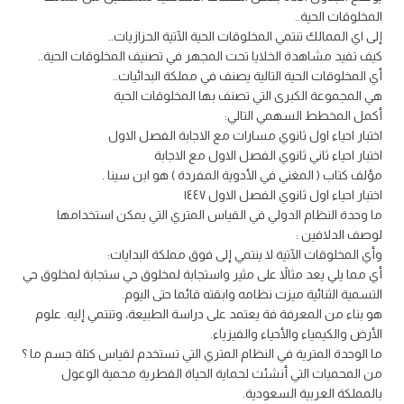
المخلوقات الحية..
إلى اي الممالك تنتمي المخلوقات الحية الآتية الحزازيات..
كيف تفيد مشاهدة الخلايا تحت المجهر في تصنيف المخلوقات الحية..
أي المخلوقات الحية التالية يصنف في مملكة البدائيات..
هي المجموعة الكبرى التي تصنف بها المخلوقات الحية
أكمل المخطط السهمي التالي:
اختبار احياء اول ثانوي مسارات مع الاجابة الفصل الاول
اختبار احياء ثاني ثانوي الفصل الاول مع الاجابة
مؤلف كتاب ( المغني في الأدوية المفردة ) هو ابن سينا .
اختبار احياء اول ثانوي الفصل الاول ١٤٤٧
ما وحدة النظام الدولي في القياس المتري التي يمكن استخدامها
لوصف الدلافين :
وأي المخلوقات الآتية لا ينتمي إلى فوق مملكة البدايات:
أي مما يلي يعد مثالاً على مثير واستجابة لمخلوق حي ستجابة لمخلوق حي
التسمية الثنائية ميزت نظامه وابقته قائما حتى اليوم.
هو بناء من المعرفة فة يعتمد على دراسة الطبيعة، وتنتمي إليه. علوم
الأرض والكيمياء والأحياء والفيزياء.
ما الوحدة المترية في النظام المتري التي تستخدم لقياس كتلة جسم ما ؟
من المحميات التي أنشئت لحماية الحياة الفطرية محمية الوعول
بالمملكة العربية السعودية.