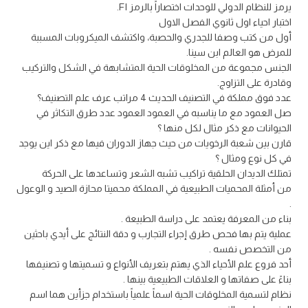
يرمز للنظام الدولي للوحدات اختصاراً بالرمز FI.
اختبار احياء اول ثانوي الفصل الاول
أول من كتب وصفا للجدري والحصبة، واكتشف الميكروبات المسببة
للمرض هو العالم ابن سينا.
الجنس مجموعة من المخلوقات الحية المتشابهة في الشكل والتركيب
وقادرة على التزاوج.
عدد فوق مملكة في التصنيف الحديث 4 مراتب عرف علم التصنيف؟
صل العمود مع ما يناسبه في العمود العمود عدد طرق التكاثر في
الحيوانات مع ذكر مثال لكل منها ؟
قارن بين شعبة الرخويات من حيث جهاز الدوران فيها مع ذكر اين يوجد
في كل نوع ومثال ؟
تمتلك الديدان الحلقية تراكيب تشبه الشعر وتساعدها على الحركة
من أمثلة المحميات الطبيعية في المملكة محميتا محازة الصيد و الوعول
.
بناء من المعرفة يعتمد على دراسة الطبيعة .
عملية يتم بها فحص طرق إجراء التجارب و دقة النتائج على أيدي باحثين
من التخصص نفسه .
أحد فروع علم الأحياء الذي يهتم بتعريف الأنواع و تسميتها و تصنيفها
بناءً على صفاتها و العلاقات الطبيعية بينها .
نظام لتسمية المخلوقات الحية اسماً علمياً باستخدام جزأين هما اسم