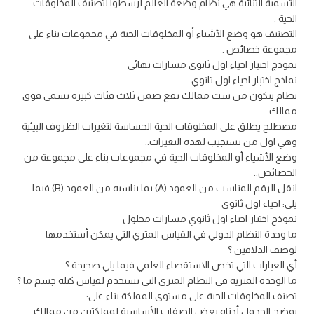
التسمية الثنائية هي نظام وضعة العالم أرسطوا لتصنيف المخلوقات
الحية .
التصنيف هو وضع الأشياء أو المخلوقات الحية في مجموعات بناء على
مجموعة خصائص .
نموذج اختبار احياء اول ثانوي مسارات نهائي
نماذج اختبار احياء اول ثانوي
نظام يتكون من ست ممالك تقع ضمن ثلاث فئات كبيرة تسمى فوق
ممالك..
مصطلح يطلق على المخلوقات الحية الحساسة لتغيرات الظروف البيئية
وهي اول من تستجيب لهذة التغيرات..
وضع الأشياء أو المخلوقات الحية في مجموعات بناء على مجموعة من
الخصائص..
انقل الرقم المناسب من العمود (A) بما يناسبه من العمود (B) فيما
يلي: احياء اول ثانوي
نموذج اختبار احياء اول ثانوي مسارات محلول
ما وحدة النظام الدولي في القياس المتري التي يمكن أستخدمها
لوصف الدلافين ؟
أي العبارات التي تخص الاستقصاء العلمي فيما يلي صحيحة ؟
ما الوحدة المترية في النظام المتري التي تستخدم لقياس كتلة جسم ما ؟
تصنف المخلوقات الحية على مستوى المملكة بناء على:
يوضح الجدول أدناه بعض الصفات الأساسية لمملكتين من ممالك