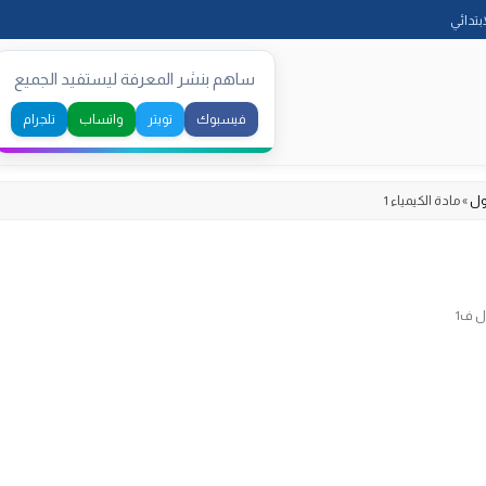
Skip
ابتدائي
to
content
ساهم بنشر المعرفة ليستفيد الجميع
فيسبوك
تويتر
واتساب
تلجرام
ول
»
مادة الكيمياء 1
ل ف1