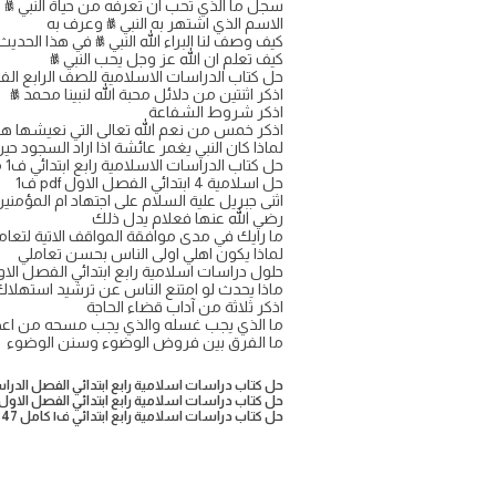
سجل ما الذي تحب ان تعرفه من حياة النبي ﷺ
الاسم الذي اشتهر به النبي ﷺ وعرف به
كيف وصف لنا البراء الله النبي ﷺ في هذا الحديث
كيف تعلم ان الله عز وجل يحب النبي ﷺ
حل كتاب الدراسات الاسلامية للصف الرابع ال
اذكر اثنتين من دلائل محبة الله لنبينا محمد ﷺ
اذكر شروط الشفاعة
اذكر خمس من نعم الله تعالى التي نعيشها هذا
لماذا كان النبي يغمر عائشة اذا اراد السجود حي
حل كتاب الدراسات الاسلامية رابع ابتدائي ف1 موقع واجباتي
حل اسلامية 4 ابتدائي الفصل الاول pdf ف1
اثنى جبريل علية السلام على اجتهاد ام المؤ
رضي الله عنها فعلام يدل ذلك
ما رايك في مدى موافقة المواقف الاتية لتعامل
لماذا يكون اهلي اولى الناس بحسن تعاملي
حلول دراسات اسلامية رابع ابتدائي الفصل الا
ماذا يحدث لو امتنع الناس عن ترشيد استهلاك 
اذكر ثلاثة من آداب قضاء الحاجة
ما الذي يجب غسله والذي يجب مسحه من اعض
ما الفرق بين فروض الوضوء وسنن الوضوء
حل كتاب دراسات اسلامية رابع ابتدائي الفصل الدراسي 
حل كتاب دراسات اسلامية رابع ابتدائي الفصل الاول
حل كتاب دراسات اسلامية رابع ابتدائي ف١ كامل 1447 pdf