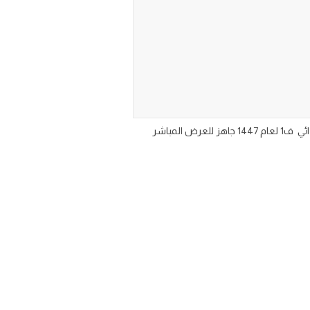
حل كتاب مادة الدراسات الاسلامية رابع ابتدائي الجزء الأول من المقرر ١٤٤٧ حلول منهج الدراسات الاسلامية للصف الرابع الابتدائي ف1 لعام 1447 جاهز للعرض المباشر