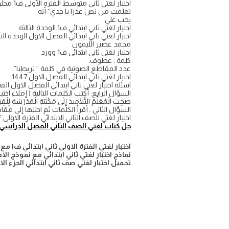
اختبار لغتي ثاني متوسط الفتره الأولى ف1 محلوله
تعلمت من نص عذرا يا جدي” أنه
يجب علي:
اختبار لغتي ثاني ابتدائي ف1 الوحدة الثالثة
اختبار لغتي ثاني ابتدائي الفصل الاول الوحدة الثا
محمد عصير الليمون
اختبار لغتي ثاني ابتدائي ف1 وورد
كلمة : عطوف.
عدد المقاطع الصوتية في كلمة ” تربطنا”.
اختبار لغتي ثاني ابتدائي الفصل الاول 1447
اسئلة اختبار لغتي ثاني ابتدائي الفصل الاول الفت
السؤال الرابع: أكتب الكلمات التالية ( إملاء اختيا
صحِبَ الْمُعَلِّمُ التَّلَامِيذَ إِلَى مَكْتَبَةِ الْمَدْرَسَةِ لِلْقِر
السؤال الثاني : أقرأ الكلمات ثم احللها إلى مقا
اختبار لغتي للصف الثاني الابتدائي الفترة الاولى PDF
حل كتاب لغتي الصف الثاني الفصل الدراسي 
اختبار لغتي الفترة الاولى ثاني ابتدائي ف١ مع الحل ١٤٤٧
نماذج اختبار لغتي ثاني ابتدائي مع نموذج الا
تحميل اختبار لغتي صف ثاني ابتدائي الجزء الاول 