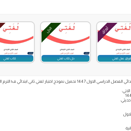
أوراق
الحل
وراق عمل لغتي
حل كتاب لغتي
كتاب لغتي
لاتي:
حديثي:
لاول
نية