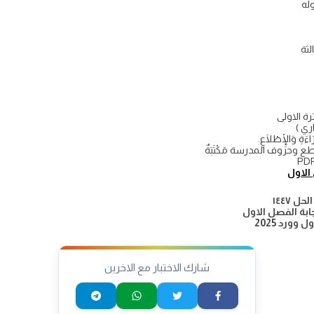
لثة
رة الاولى
ري )
َاءَةِ وَالْإِطْلَاعِ.
طع وحروف المدرسة مَكْتَبَةٌ
الاول
جابة الفصل الاول
وورد 2025
شارك الاختبار مع الاخرين