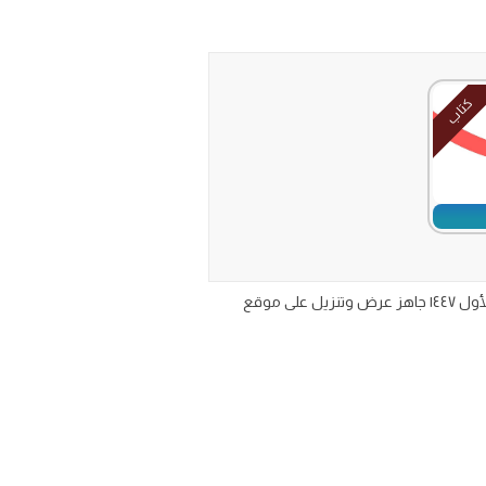
كتاب
اختبار الفترة الاولى مادة لغتي للصف الثاني الابتدائي الفصل الدراسي الاول 1447 تحميل نموذج اختبار لغتي ثاني ابتدائي ف١ الترم الأول ١٤٤٧ جاهز عرض وتنزيل على موقع