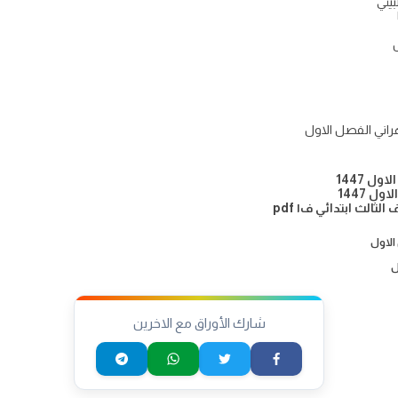
يئي
هراني الفصل الاول
ل 1447
ل 1447
الث ابتدائي ف١ pdf
الاول
ل
شارك الأوراق مع الاخرين