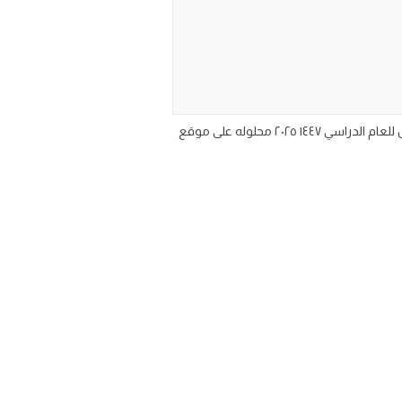
اوراق عمل تفاعلية مادة العلوم للصف الثالث الابتدائي الفصل الدراسي الاول تحميل ورق عمل علوم ثالث ابتدائي ف١ الترم الاول للعام الدراسي ١٤٤٧ ٢٠٢٥ محلوله على موقع