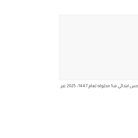
اوراق عمل منهج المهارات الحياتية للصف الخامس الابتدائي الفصل الدراسي الاول تحميل ورق عمل مادة المهارات الحياتية خامس ابتدائي ف1 محلوله لعام 1447- 2025 عبر