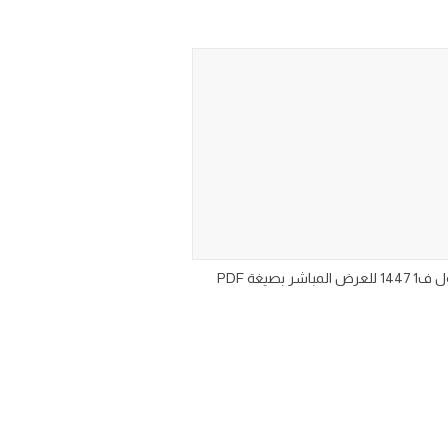
حل كتاب مادة الانجليزي اول ابتدائي الجزء الأول من المقرر ١٤٤٧ حلول منهج انجليزي للصف الاول الابتدائي الفصل الدراسي الاول ف1 1447 للعرض المباشر بصيغة PDF