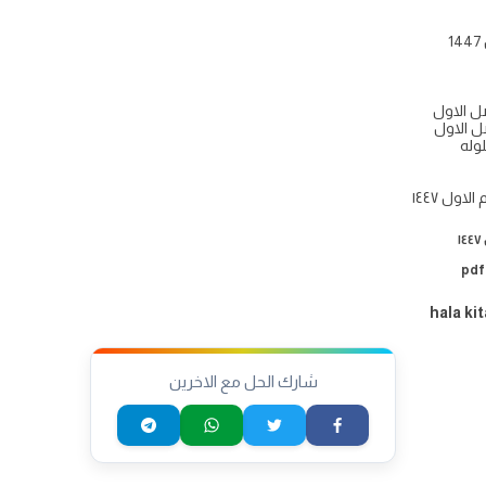
صل الاول
وله
اول ١٤٤٧
hala kit
شارك الحل مع الاخرين